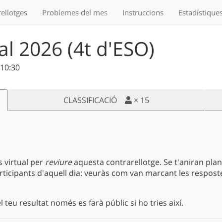
ellotges
Problemes
del mes
Instruccions
Estadístique
al 2026 (4t d'ESO)
 10:30
CLASSIFICACIÓ
×
15
s virtual per
reviure
aquesta contrarellotge. Se t'aniran plan
rticipants d'aquell dia: veuràs com van marcant les resposte
 teu resultat només es farà públic si ho tries així.