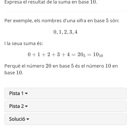
Expresa el resultat de la suma en base
10
10
.
Per exemple, els nombres d'una xifra en base
5
5
són:
0
,
1
,
2
0, 1, 2, 3, 4
,
3
,
4
I la seua suma és:
0
+
1
+
2
+
3
+
0+1+2+3+4=20_5=10_{
4
=
2
0
=
1
0
5
10
Perquè el número
20
20
en base
5
5
és el número
10
10
en
base
10
10
.
Pista 1
Pista 2
Solució