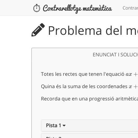
Contrar
Problema del me
ENUNCIAT I SOLUC
Totes les rectes que tenen l'equació
ax+
a
x
Quina és la suma de les coordenades
x+
x
Recorda que en una progressió aritmètica
Pista 1