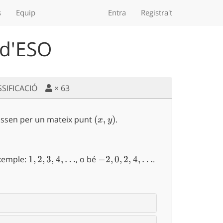
s
Equip
Entra
Registra't
 d'ESO
SSIFICACIÓ
×
63
assen per un mateix punt
(x,y)
(
,
)
.
x
y
exemple:
1,2,3,4,\ldots
1
,
2
,
3
,
4
,
…
, o bé
-2, 0, 2,
−
2
,
0
,
2
,
4
,
…
.
4,\ldots