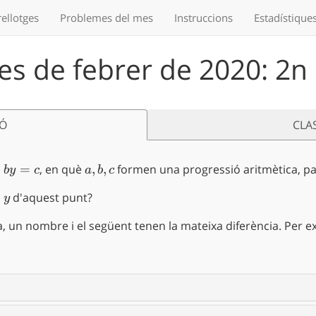
ellotges
Problemes
del mes
Instruccions
Estadístique
s de febrer de 2020: 2n
IÓ
CLA
by=c
+
=
, en què
a,b,c
,
,
formen una progressió aritmètica, p
b
y
c
a
b
c
y
+
d'aquest punt?
y
, un nombre i el següent tenen la mateixa diferència. Per 