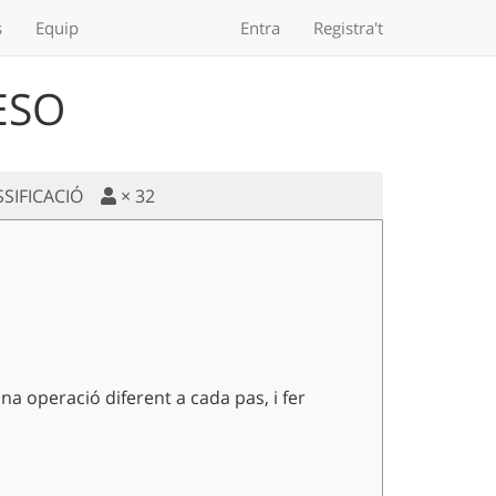
s
Equip
Entra
Registra't
'ESO
SSIFICACIÓ
×
32
na operació diferent a cada pas, i fer