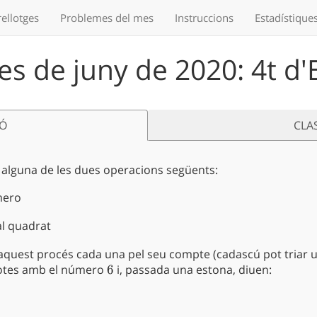
ellotges
Problemes
del mes
Instruccions
Estadístique
s de juny de 2020: 4t d
IÓ
CLA
 alguna de les dues operacions següents:
mero
al quadrat
r aquest procés cada una pel seu compte (cadascú pot triar u
totes amb el número
6
6
i, passada una estona, diuen: