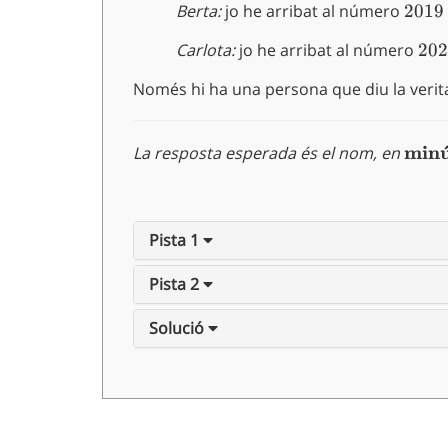
\quad
Berta:
jo he arribat al número
2019
2019
\quad
\quad
Carlota:
jo he arribat al número
202
202
\quad
Només hi ha una persona que diu la verita
\text
min
La resposta esperada és el nom, en
Pista 1
Pista 2
Solució