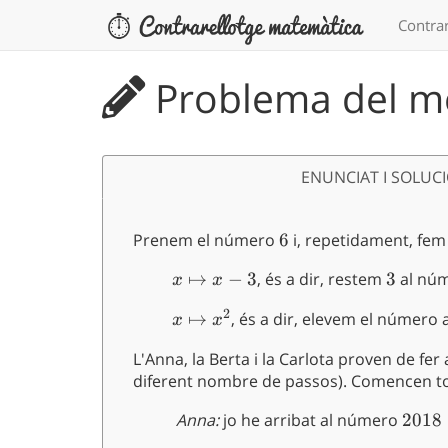
Contrar
Problema del me
ENUNCIAT I SOLUC
Prenem el número
6
6
i, repetidament, fem
\quad
↦
−
3
, és a dir, restem
3
3
al nú
x
x
\quad x
2
\quad
↦
, és a dir, elevem el número 
x
x
\mapsto
\quad
x-3
L'Anna, la Berta i la Carlota proven de fe
x\mapsto
diferent nombre de passos). Comencen 
x^2
\quad
Anna:
jo he arribat al número
2018
2018
\quad