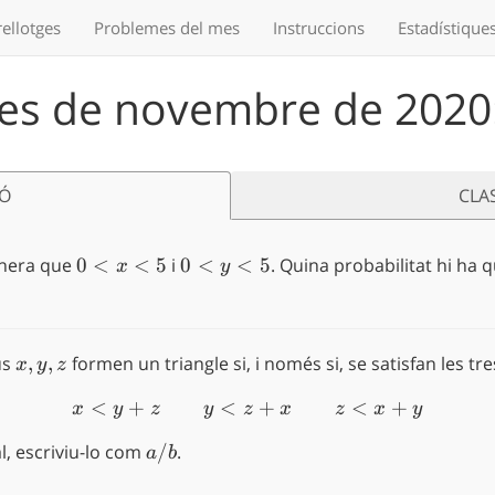
ellotges
Problemes
del mes
Instruccions
Estadístique
s de novembre de 2020: 
IÓ
CLA
nera que
0
0
<
<
5
i
0
0
<
<
5
. Quina probabilitat hi ha
x
y
<
<
x<
y
5
<
us
x,y,z
,
,
formen un triangle si, i només si, se satisfan les tr
x
y
z
5
<
+
<
x < y+z \quad \quad y <
+
<
+
x
y
z
y
z
x
z
x
y
, escriviu-lo com
a/b
/
.
a
b