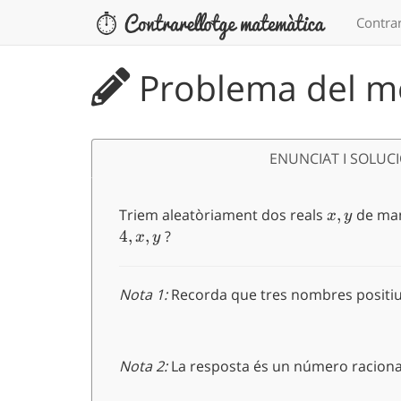
Contrar
Problema del me
ENUNCIAT I SOLUC
Triem aleatòriament dos reals
x,y
,
de ma
x
y
4
,
,
?
x
y
Nota 1:
Recorda que tres nombres positi
Nota 2:
La resposta és un número racional