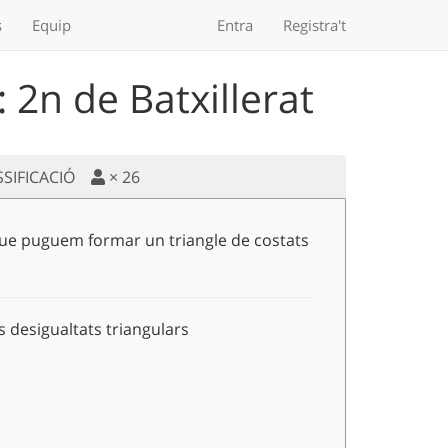
s
Equip
Entra
Registra't
2n de Batxillerat
SSIFICACIÓ
×
26
 que puguem formar un triangle de costats
4,x,y
es desigualtats triangulars
 z+x \quad \quad z < x+y