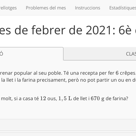
ellotges
Problemes
del mes
Instruccions
Estadístique
s de febrer de 2021: 6è 
IÓ
CLA
erenar popular al seu poble. Té una recepta per fer
6
6
crêpes.
 la llet i la farina precisament, però no pot partir un ou en
molt, si a casa té
12
12
ous,
1,5
1
,
5
L
de llet i
670
670
g
de farina?
\text{
\text{
L}
g}