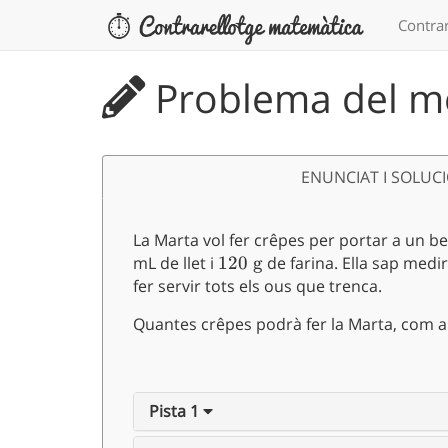
Contrar
Problema del me
ENUNCIAT I SOLUC
La Marta vol fer crêpes per portar a un b
mL de llet i
120
120
g
de farina. Ella sap medir
fer servir tots els ous que trenca.
\text{
g}
Quantes crêpes podrà fer la Marta, com a 
Pista 1