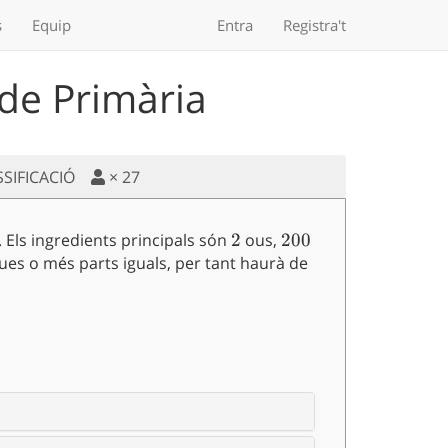
s
Equip
Entra
Registra't
de Primària
SSIFICACIÓ
×
27
 Els ingredients principals són
2
2
ous,
200
200
 dues o més parts iguals, per tant haurà de