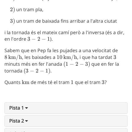
1)
\quad
2
)
un tram pla,
2)
\quad
3
)
un tram de baixada fins arribar a l'altra ciutat
3)
i la tornada és el mateix camí però a l'inversa (és a dir,
en l'ordre
3-
3
−
2
−
1
).
2-
Sabem que en Pep fa les pujades a una velocitat de
8
1
8
km/h
, les baixades a
10
10
km/h
, i que ha tardat
3
3
\,\te
minuts més en fer l'anada
\,\text{km/h}
(1-
(
1
−
2
−
3
)
que en fer la
tornada
(3-
(
3
−
2
−
1
)
.
2-
2-
3)
Quants
\text{km}
km
de més té el tram
1
1
que el tram
3
3
?
1)
Pista 1
Pista 2