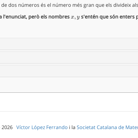
de dos números és el número més gran que els divideix als
a l'enunciat, però els nombres
x,y
,
s'entén que són enters p
x
y
– 2026
Víctor López Ferrando
i la
Societat Catalana de Mat