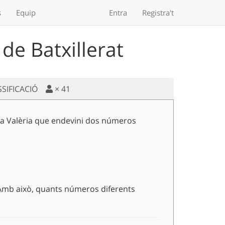
s
Equip
Entra
Registra't
de Batxillerat
SSIFICACIÓ
×
41
a la Valèria que endevini dos números
2^5 \cdot 3^4 \cdot 5^2 \cdot 7 \cdot 11^2 \\ \text{
 Amb això, quants números diferents