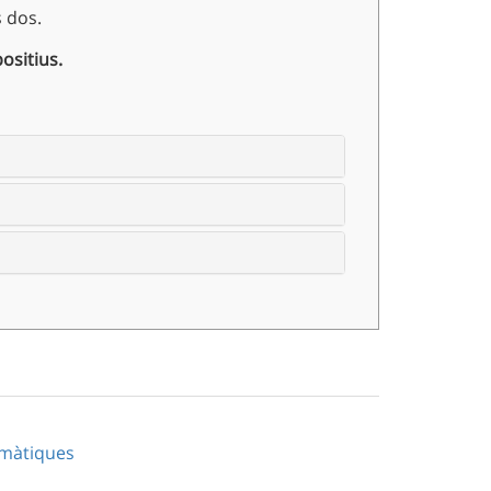
 dos.
ositius.
emàtiques