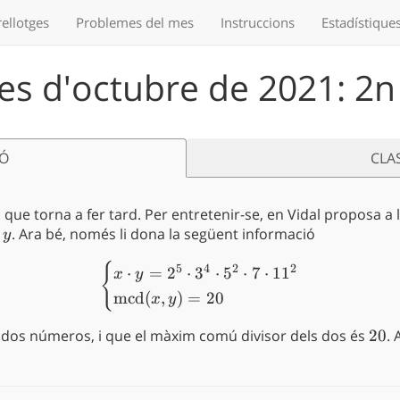
ellotges
Problemes
del mes
Instruccions
Estadístique
s d'octubre de 2021: 2n 
IÓ
CLA
en, que torna a fer tard. Per entretenir-se, en Vidal proposa 
i
y
. Ara bé, només li dona la següent informació
y
{
\begin{cases} x \cdot y = 
5
4
2
2
⋅
=
2
⋅
3
⋅
5
⋅
7
⋅
1
1
x
y
mcd
(
,
)
=
20
x
y
 els dos números, i que el màxim comú divisor dels dos és
20
20
.