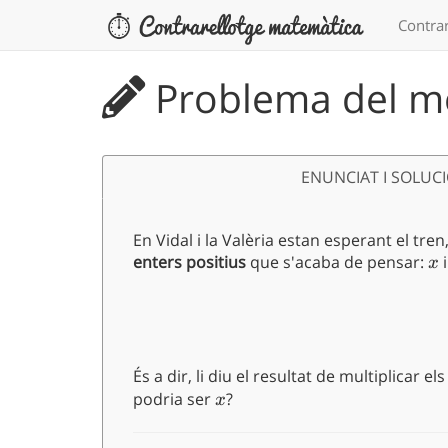
Contrar
Problema del me
ENUNCIAT I SOLUC
En Vidal i la Valèria estan esperant el tr
enters positius
que s'acaba de pensar:
x
x
És a dir, li diu el resultat de multiplicar
podria ser
x
?
x