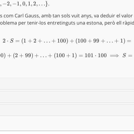
b{Z}
,
−
2
,
−
1
,
0
,
1
,
2
,
…
}
.
ts,
és com Carl Gauss, amb tan sols vuit anys, va deduir el val
1, 2,
roblema per tenir-los entretinguts una estona, però ell rà
2
⋅
=
(
1
+
2
+
…
+
100
)
2\cdot S = (1+ 2 + \ldots
+
(
100
+
99
+
…
+
1
)
=
S
= (1 + 100) + (2 + 99) + 
00
)
+
(
2
+
99
)
+
…
+
(
100
+
1
)
=
101
⋅
100
⟹
=
S