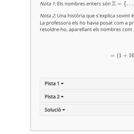
Z
Nota 1:
Els nombres enters són
\mathb
=
{
…
= \{\ldo
Nota 2:
Una història que s'explica sovint 
-2, -1, 0, 
La professora els ho havia posat com a p
\ldots\}
resoldre-ho, aparellant els nombres com
=
(
1
+
1
Pista 1
Pista 2
Solució