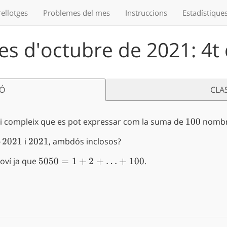
ellotges
Problemes
del mes
Instruccions
Estadístique
s d'octubre de 2021: 4t
IÓ
CLA
i compleix que es pot expressar com la suma de
100
100
nombre
2021
−
2021
i
2021
2021
, ambdós inclosos?
ví ja que
5050=1+2+\ldots+100
5050
=
1
+
2
+
…
+
100
.