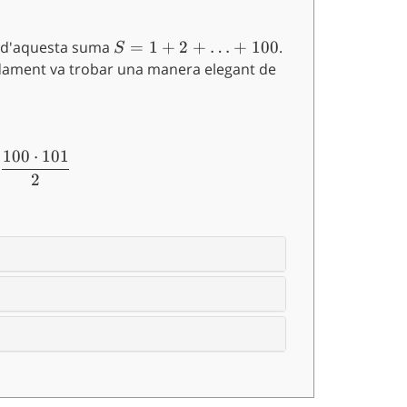
or d'aquesta suma
S=
=
1
+
2
+
…
+
100
.
S
1+2+\ldots
pidament va trobar una manera elegant de
+ 100
 + 100) + (100 + 99 + \ldots + 1) =
100
⋅
101
\ldots + (100 + 1) = 101 \cdot 100 \implies S = \fra
2