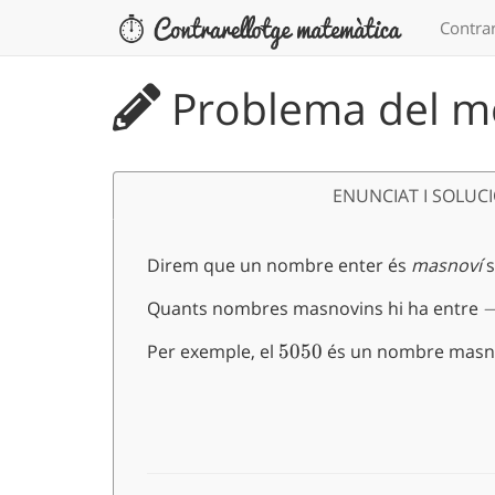
Contrar
Problema del me
ENUNCIAT I SOLUC
Direm que un nombre enter és
masnoví
s
Quants nombres masnovins hi ha entre
-
Per exemple, el
5050
5050
és un nombre masno
\quad
\quad