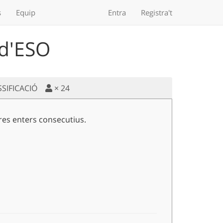
s
Equip
Entra
Registra't
 d'ESO
SSIFICACIÓ
×
24
s enters consecutius.