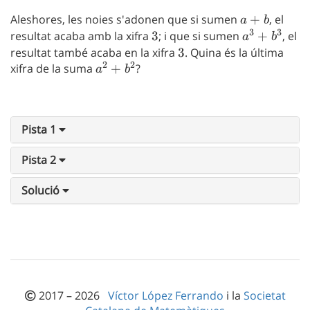
Aleshores, les noies s'adonen que si sumen
a+b
+
, el
a
b
3
3
resultat acaba amb la xifra
3
3
; i que si sumen
a^3+b^3
+
, el
a
b
resultat també acaba en la xifra
3
3
. Quina és la última
2
2
xifra de la suma
a^2+b^2
+
?
a
b
Pista 1
Pista 2
Solució
2017 – 2026
Víctor López Ferrando
i la
Societat