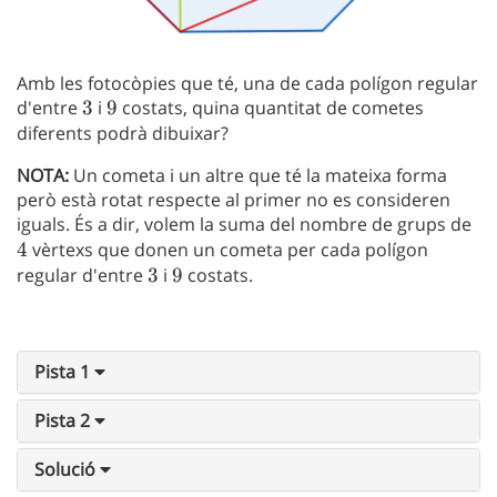
Amb les fotocòpies que té, una de cada polígon regular
d'entre
3
3
i
9
9
costats, quina quantitat de cometes
diferents podrà dibuixar?
NOTA:
Un cometa i un altre que té la mateixa forma
però està rotat respecte al primer no es consideren
iguals. És a dir, volem la suma del nombre de grups de
4
4
vèrtexs que donen un cometa per cada polígon
regular d'entre
3
3
i
9
9
costats.
Pista 1
Pista 2
Solució