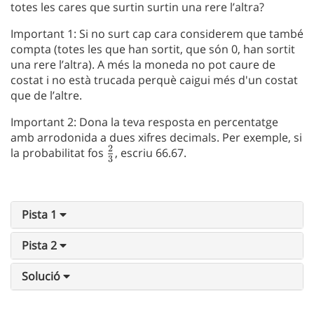
totes les cares que surtin surtin una rere l’altra?
Important 1: Si no surt cap cara considerem que també
compta (totes les que han sortit, que són 0, han sortit
una rere l’altra). A més la moneda no pot caure de
costat i no està trucada perquè caigui més d'un costat
que de l’altre.
Important 2: Dona la teva resposta en percentatge
amb arrodonida a dues xifres decimals. Per exemple, si
2
la probabilitat fos
\frac{2}
, escriu 66.67.
3
{3}
Pista 1
Pista 2
Solució