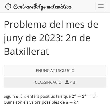
Problema del mes de
juny de 2023: 2n de
Batxillerat
ENUNCIAT I SOLUCIÓ
CLASSIFICACIÓ
×
3
2
a
b
Siguin
a,b,c
,
,
enters positius tals que
2^a+2^b=c^2
2
+
2
=
.
a
b
c
c
Quins són els valors possibles de
a-
−
?
a
b
b