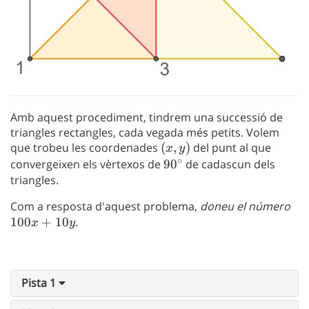
Amb aquest procediment, tindrem una successió de
triangles rectangles, cada vegada més petits. Volem
que trobeu les coordenades
(x,y)
(
,
)
del punt al que
x
y
∘
convergeixen els vèrtexos de
90^\circ
9
0
de cadascun dels
triangles.
Com a resposta d'aquest problema,
doneu el número
10
100
+
10
.
x
y
Pista 1