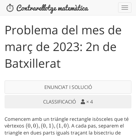
Problema del mes de
març de 2023: 2n de
Batxillerat
ENUNCIAT I SOLUCIÓ
CLASSIFICACIÓ
×
4
Comencem amb un triángle rectangle isòsceles que té
vèrtexos
(0,0),
(
0
,
0
)
,
(
0
,
1
)
,
(
1
,
0
)
. A cada pas, separem el
triangle en dues parts iguals traçant la bisectriu de
(0,1),