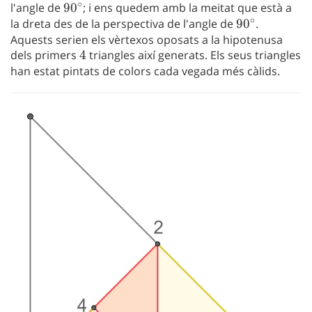
∘
l'angle de
90^\circ
9
0
; i ens quedem amb la meitat que està a
(1,0)
∘
la dreta des de la perspectiva de l'angle de
90^\circ
9
0
.
Aquests serien els vèrtexos oposats a la hipotenusa
dels primers
4
4
triangles així generats. Els seus triangles
han estat pintats de colors cada vegada més càlids.