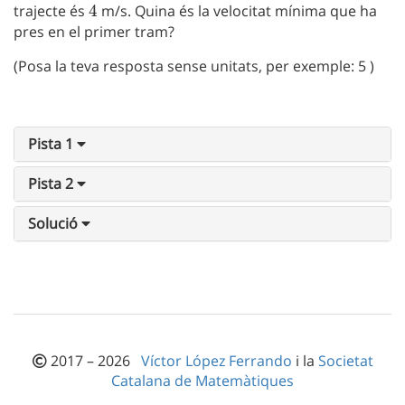
trajecte és
4
4
m/s. Quina és la velocitat mínima que ha
pres en el primer tram?
(Posa la teva resposta sense unitats, per exemple: 5 )
Pista 1
Pista 2
Solució
2017 – 2026
Víctor López Ferrando
i la
Societat
Catalana de Matemàtiques