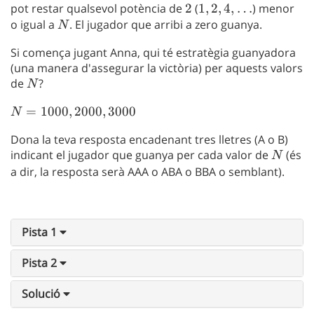
pot restar qualsevol potència de
2
2
(
1,2,4,
1
,
2
,
4
,
…
) menor
o igual a
N
. El jugador que arribi a zero guanya.
\ldots
N
Si comença jugant Anna, qui té estratègia guanyadora
(una manera d'assegurar la victòria) per aquests valors
de
N
?
N
N =
=
1000
,
2000
,
3000
N
1000,
Dona la teva resposta encadenant tres lletres (A o B)
2000,
indicant el jugador que guanya per cada valor de
N
(és
N
3000
a dir, la resposta serà AAA o ABA o BBA o semblant).
Pista 1
Pista 2
Solució