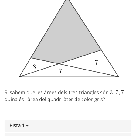
Si sabem que les àrees dels tres triangles són
3,7,7
3
,
7
,
7
,
quina és l'àrea del quadrilàter de color gris?
Pista 1