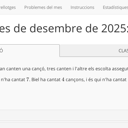
ellotges
Problemes
del mes
Instruccions
Estadístique
es de desembre de 2025:
IÓ
CLA
 canten una cançó, tres canten i l'altre els escolta assegut
 n'ha cantat
7
7
. Biel ha cantat
4
4
cançons, i és qui n'ha cantat