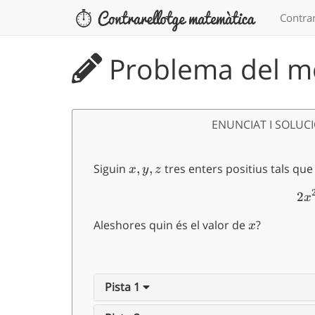
Contrar
Problema del me
ENUNCIAT I SOLUC
Siguin
x,y,z
,
,
tres enters positius tals qu
x
y
z
2
x
Aleshores quin és el valor de
x
?
x
Pista 1