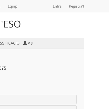
s
Equip
Entra
Registra't
d'ESO
ASSIFICACIÓ
×
9
-2 xz -2yz = 6, \quad x+y+z = 6075
075