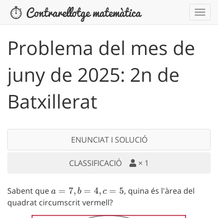
Problema del mes de
juny de 2025: 2n de
Batxillerat
ENUNCIAT I SOLUCIÓ
CLASSIFICACIÓ
×
1
Sabent que
a=7,
=
7
,
=
4
,
=
5
, quina és l'àrea del
a
b
c
b=4,
quadrat circumscrit vermell?
c=5