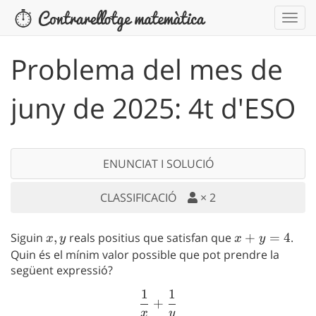
Problema del mes de
juny de 2025: 4t d'ESO
ENUNCIAT I SOLUCIÓ
CLASSIFICACIÓ
×
2
Siguin
x,y
,
reals positius que satisfan que
x+y=
+
=
4
.
x
y
x
y
4
Quin és el mínim valor possible que pot prendre la
següent expressió?
1
1
\frac{1}{x} + \frac{1}{y
+
x
y