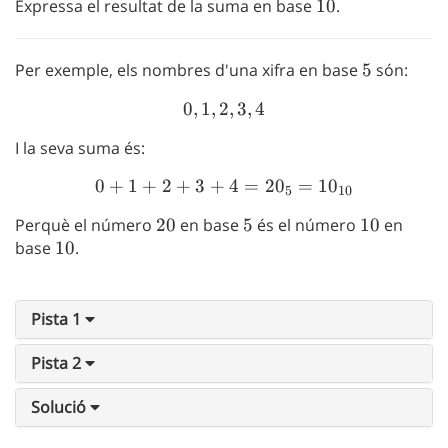
Expressa el resultat de la suma en base
10
10
.
Per exemple, els nombres d'una xifra en base
5
5
són:
0
,
1
,
2
0, 1, 2, 3, 4
,
3
,
4
I la seva suma és:
0
+
1
+
2
+
3
+
0+1+2+3+4=20_5=10_{
4
=
2
0
=
1
0
5
10
Perquè el número
20
20
en base
5
5
és el número
10
10
en
base
10
10
.
Pista 1
Pista 2
Solució