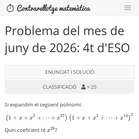
Problema del mes de
juny de 2026: 4t d'ESO
ENUNCIAT I SOLUCIÓ
CLASSIFICACIÓ
×
25
Si expandim el següent polinomi:
2
\left(1 + x + x^2 + \cdot
2
27
2
14
1
+
+
+
⋯
+
1
+
+
+
⋯
+
(
)
(
)
x
x
x
x
x
x
28
Quin coeficient té
x^{28}
?
x