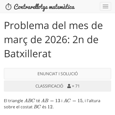
Problema del mes de
març de 2026: 2n de
Batxillerat
ENUNCIAT I SOLUCIÓ
CLASSIFICACIÓ
×
71
El triangle
ABC
té
AB=13
=
13
i
AC=15
=
15
, i l'altura
A
BC
A
B
A
C
sobre el costat
BC
és
12
12
.
BC