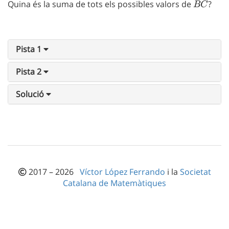
Quina és la suma de tots els possibles valors de
BC
?
BC
Pista 1
Pista 2
Solució
2017 – 2026
Víctor López Ferrando
i la
Societat
Catalana de Matemàtiques