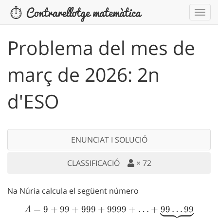
Problema del mes de
març de 2026: 2n
d'ESO
ENUNCIAT I SOLUCIÓ
CLASSIFICACIÓ
×
72
Na Núria calcula el següent número
=
9
+
99
+
999
+
9999
A = 9 +99 +999 + 9999 + \
+
…
+
99
…
99
A