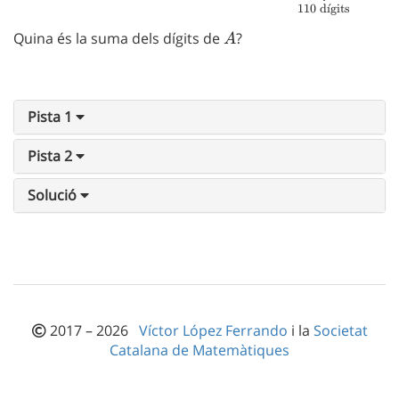
110
d
ˊ
ı
gits
Quina és la suma dels dígits de
A
?
A
Pista 1
Pista 2
Solució
2017 – 2026
Víctor López Ferrando
i la
Societat
Catalana de Matemàtiques