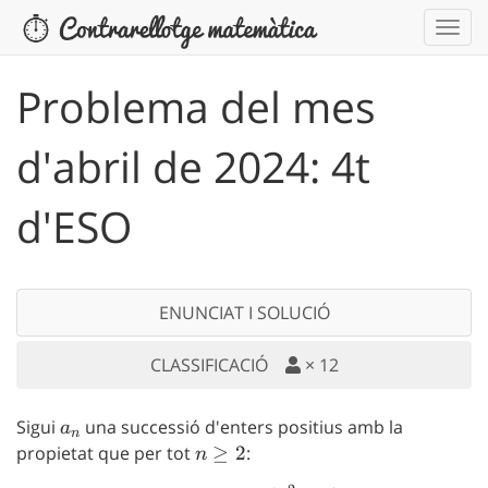
Problema del mes
d'abril de 2024: 4t
d'ESO
ENUNCIAT I SOLUCIÓ
CLASSIFICACIÓ
×
12
Sigui
a_n
una successió d'enters positius amb la
a
n
propietat que per tot
n\geq
≥
2
:
n
2