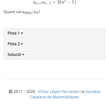
2
=
a_{n+1}a_{n-1} = 2(n^2-
2
(
−
1
)
a
a
n
+
1
−
1
n
n
Quant val
a_{2024}/a_4
/
?
a
a
2024
4
Pista 1
Pista 2
Solució
2017 – 2026
Víctor López Ferrando
i la
Societat
Catalana de Matemàtiques