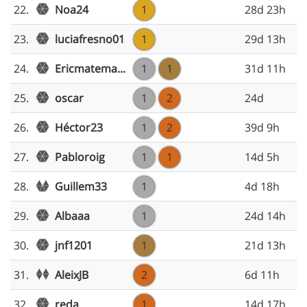
Noa24
22.
1
28d 23h
luciafresno01
23.
1
29d 13h
Ericmatema...
24.
1
1
31d 11h
oscar
25.
1
2
24d
Héctor23
26.
1
2
39d 9h
Pabloroig
27.
1
1
14d 5h
Guillem33
28.
1
4d 18h
Albaaa
29.
1
24d 14h
jnf1201
30.
1
21d 13h
AleixJB
31.
2
6d 11h
reda
32.
1
14d 17h