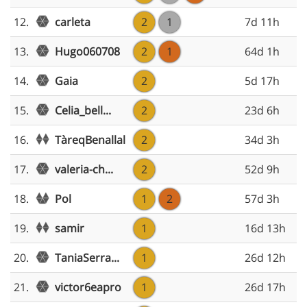
carleta
12.
2
1
7d 11h
Hugo060708
13.
2
1
64d 1h
Gaia
14.
2
5d 17h
Celia_bell...
15.
2
23d 6h
TàreqBenallal
16.
2
34d 3h
valeria-ch...
17.
2
52d 9h
Pol
18.
1
2
57d 3h
samir
19.
1
16d 13h
TaniaSerra...
20.
1
26d 12h
victor6eapro
21.
1
26d 17h