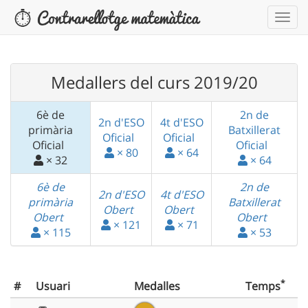
Medallers del curs 2019/20
6è de
2n de
2n d'ESO
4t d'ESO
primària
Batxillerat
Oficial
Oficial
Oficial
Oficial
× 80
× 64
× 32
× 64
6è de
2n de
2n d'ESO
4t d'ESO
primària
Batxillerat
Obert
Obert
Obert
Obert
× 121
× 71
× 115
× 53
*
#
Usuari
Medalles
Temps