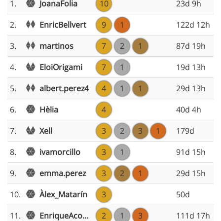
JoanaFolia
1.
10
23d 9h
EnricBellvert
2.
9
1
122d 12h
martinos
3.
7
2
1
87d 19h
EloiOrigami
4.
7
1
19d 13h
albert.perez4
5.
4
1
1
29d 13h
Hèlia
6.
4
40d 4h
Xell
7.
3
2
3
1
179d
ivamorcillo
8.
3
1
91d 15h
emma.perez
9.
3
2
1
29d 15h
Àlex_Matarín
10.
3
50d
EnriqueAco...
11.
2
1
3
111d 17h