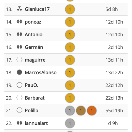
Gianluca17
13.
1
5d 8h
poneaz
14.
1
12d 10h
Antonio
15.
1
12d 10h
Germán
16.
1
12d 10h
maguirre
17.
1
13d 11h
MarcosAlonso
18.
1
13d 22h
PauO.
19.
1
22d 12h
Barbarat
20.
1
22d 13h
Polillo
21.
1
1
1
55d 19h
iannualart
22.
1
1d 9h