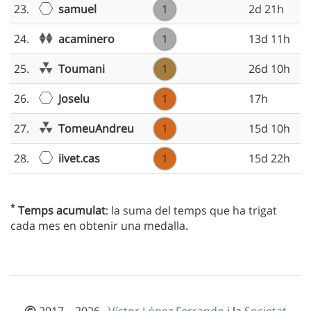
samuel
23.
1
2d 21h
acaminero
24.
1
13d 11h
Toumani
25.
1
26d 10h
Joselu
26.
1
17h
TomeuAndreu
27.
1
15d 10h
iivet.cas
28.
1
15d 22h
*
Temps acumulat
: la suma del temps que ha trigat
cada mes en obtenir una medalla.