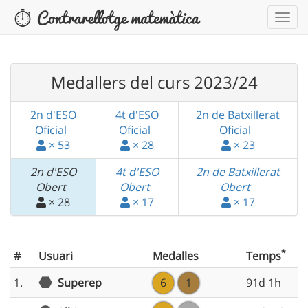
Medallers del curs 2023/24
2n d'ESO
4t d'ESO
2n de Batxillerat
Oficial
Oficial
Oficial
× 53
× 28
× 23
2n d'ESO
4t d'ESO
2n de Batxillerat
Obert
Obert
Obert
× 28
× 17
× 17
*
#
Usuari
Medalles
Temps
1.
Superep
6
1
91d 1h