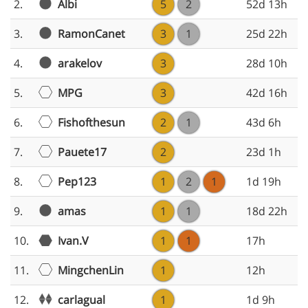
Albi
2.
5
2
52d 13h
RamonCanet
3.
3
1
25d 22h
arakelov
4.
3
28d 10h
MPG
5.
3
42d 16h
Fishofthesun
6.
2
1
43d 6h
Pauete17
7.
2
23d 1h
Pep123
8.
1
2
1
1d 19h
amas
9.
1
1
18d 22h
10.
Ivan.V
1
1
17h
MingchenLin
11.
1
12h
carlagual
12.
1
1d 9h