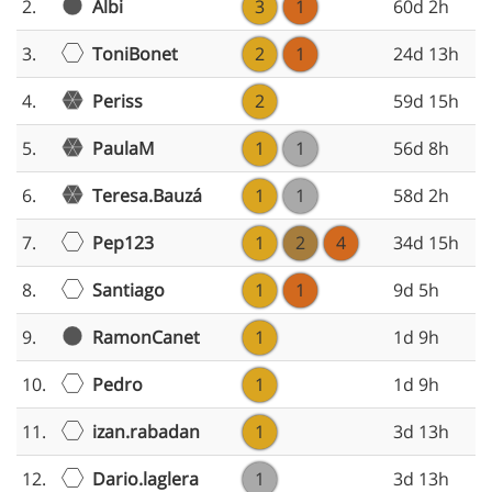
Albi
2.
3
1
60d 2h
ToniBonet
3.
2
1
24d 13h
Periss
4.
2
59d 15h
PaulaM
5.
1
1
56d 8h
Teresa.Bauzá
6.
1
1
58d 2h
Pep123
7.
1
2
4
34d 15h
Santiago
8.
1
1
9d 5h
RamonCanet
9.
1
1d 9h
Pedro
10.
1
1d 9h
izan.rabadan
11.
1
3d 13h
Dario.laglera
12.
1
3d 13h