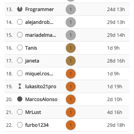
Frogrammer
13.
1
24d 13h
alejandrob...
14.
1
29d 13h
mariadelma...
15.
1
29d 14h
Tanis
16.
1
1d 9h
janeta
17.
1
28d 16h
miquel.ros...
18.
1
1d 9h
lukasito21pro
19.
1
1d 19h
MarcosAlonso
20.
1
2d 10h
MrLust
21.
1
4d 16h
furbo1234
22.
1
29d 18h