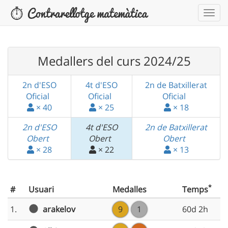
Medallers del curs 2024/25
2n d'ESO
4t d'ESO
2n de Batxillerat
Oficial
Oficial
Oficial
× 40
× 25
× 18
2n d'ESO
4t d'ESO
2n de Batxillerat
Obert
Obert
Obert
× 28
× 22
× 13
*
#
Usuari
Medalles
Temps
arakelov
1.
9
1
60d 2h