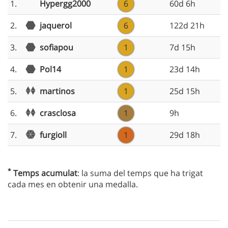
Hypergg2000
1.
6
60d 6h
2.
jaquerol
6
122d 21h
3.
sofiapou
1
7d 15h
4.
Pol14
1
23d 14h
martinos
5.
1
25d 15h
crasclosa
6.
1
9h
furgioll
7.
1
29d 18h
*
Temps acumulat
: la suma del temps que ha trigat
cada mes en obtenir una medalla.