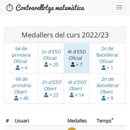
Medallers del curs 2022/23
6è de
2n de
2n d'ESO
4t d'ESO
primària
Batxillerat
Oficial
Oficial
Oficial
Oficial
× 20
× 7
× 4
× 1
6è de
2n de
2n d'ESO
4t d'ESO
primària
Batxillerat
Obert
Obert
Obert
Obert
× 23
× 14
× 40
× 9
*
#
Usuari
Medalles
Temps